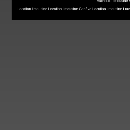
Vachoux Limousine Se
Location limousine
Location limousine Genève
Location limousine La