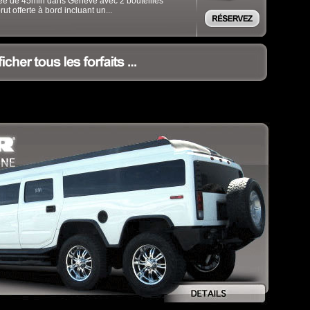
ée de 45min dans Genève avec 2 bouteilles
rut offerte à bord incluant un...
.