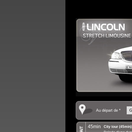
Au départ de *
45min
City tour (45min