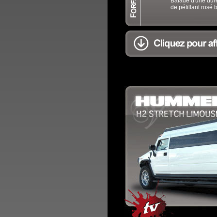
Balade d'une dur
de pétillant rosé b
.