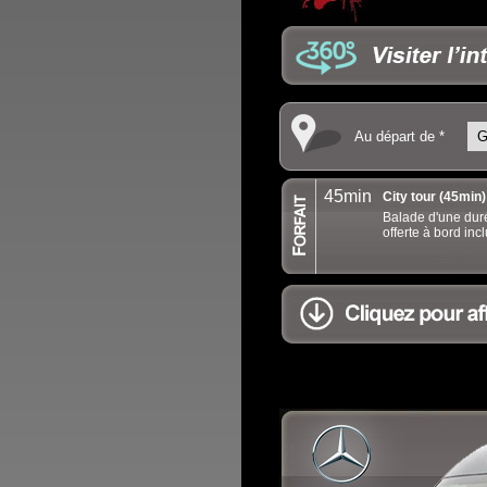
Au départ de *
45min
City tour (45min
Balade d'une dur
offerte à bord inc
.