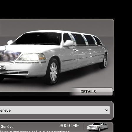
300 CHF
) Genève