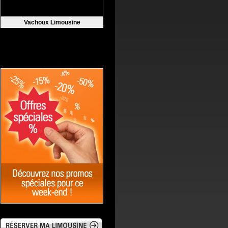
Vachoux Limousine
LuxurCars