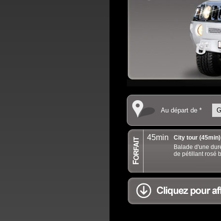
Au départ de *
45min
City tour (45min
Balade d'une dur
de pétillant rosé b
.