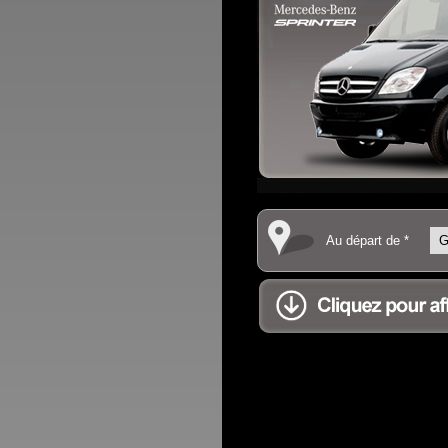
Au départ de *
.